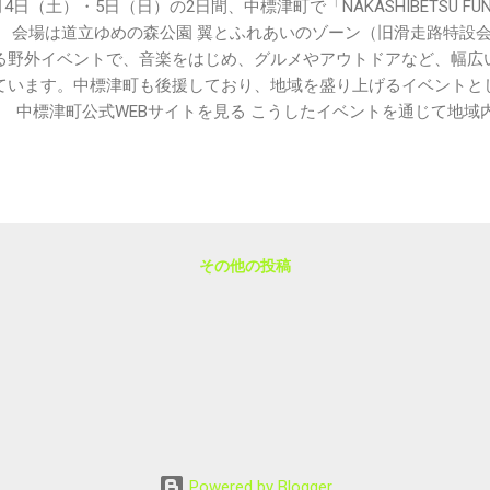
4日（土）・5日（日）の2日間、中標津町で「NAKASHIBETSU FUN 
。 会場は道立ゆめの森公園 翼とふれあいのゾーン（旧滑走路特設
る野外イベントで、音楽をはじめ、グルメやアウトドアなど、幅広
ています。中標津町も後援しており、地域を盛り上げるイベントと
。 中標津町公式WEBサイト⁠を見る こうしたイベントを通じて地
たな交流が生まれることも大きな魅力の一つです。地域の賑わいが
企業にとっても嬉しいことです。 イベントに参加される皆さまは
、中標津の夏を楽しんでください。
その他の投稿
Powered by Blogger