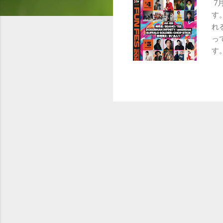
7月
す
れ
っ
す
新
元
ら