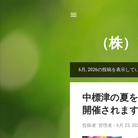
（株）
6月, 2026の投稿を表示して
投
稿
中標津の夏を彩る
開催されま
投稿者:
管理者
-
6月 23, 20