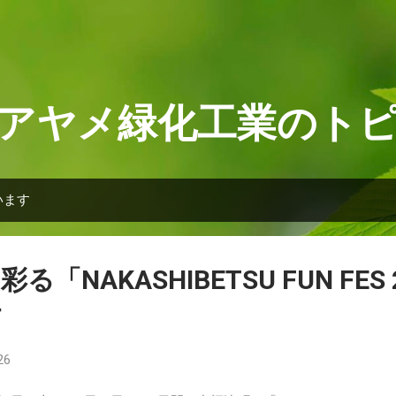
スキップしてメイン コンテンツに移動
アヤメ緑化工業のト
います
「NAKASHIBETSU FUN FES 
す
26